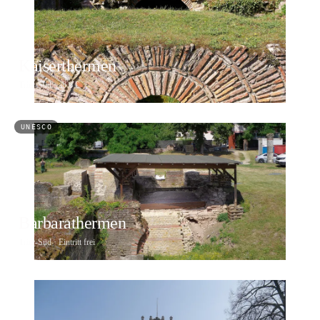
Kaiserthermen
Trier-Süd · ab 6 €
UNESCO
Foto: Virtual-Pano, CC BY-SA 4.0
Barbarathermen
Trier-Süd · Eintritt frei
Foto: Berthold Werner, CC BY-SA 4.0