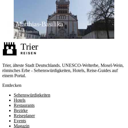
St. Matthias-Basilika
Trier-Süd · Eintritt frei
Foto: Zairon, CC BY-SA 3.0
Trier, älteste Stadt Deutschlands. UNESCO-Welterbe, Mosel-Wein,
römisches Erbe - Sehenswürdigkeiten, Hotels, Reise-Guides auf
einem Portal.
Entdecken
Sehenswürdigkeiten
Hotels
Restaurants
Bezirke
Reiseplaner
Events
Magazin