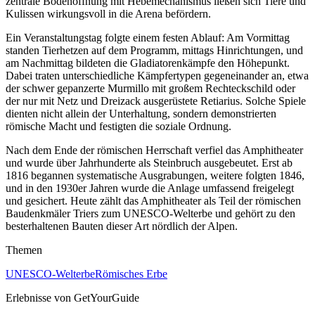
zentrale Bodenöffnung mit Hebemechanismus ließen sich Tiere und
Kulissen wirkungsvoll in die Arena befördern.
Ein Veranstaltungstag folgte einem festen Ablauf: Am Vormittag
standen Tierhetzen auf dem Programm, mittags Hinrichtungen, und
am Nachmittag bildeten die Gladiatorenkämpfe den Höhepunkt.
Dabei traten unterschiedliche Kämpfertypen gegeneinander an, etwa
der schwer gepanzerte Murmillo mit großem Rechteckschild oder
der nur mit Netz und Dreizack ausgerüstete Retiarius. Solche Spiele
dienten nicht allein der Unterhaltung, sondern demonstrierten
römische Macht und festigten die soziale Ordnung.
Nach dem Ende der römischen Herrschaft verfiel das Amphitheater
und wurde über Jahrhunderte als Steinbruch ausgebeutet. Erst ab
1816 begannen systematische Ausgrabungen, weitere folgten 1846,
und in den 1930er Jahren wurde die Anlage umfassend freigelegt
und gesichert. Heute zählt das Amphitheater als Teil der römischen
Baudenkmäler Triers zum UNESCO-Welterbe und gehört zu den
besterhaltenen Bauten dieser Art nördlich der Alpen.
Themen
UNESCO-Welterbe
Römisches Erbe
Erlebnisse von GetYourGuide