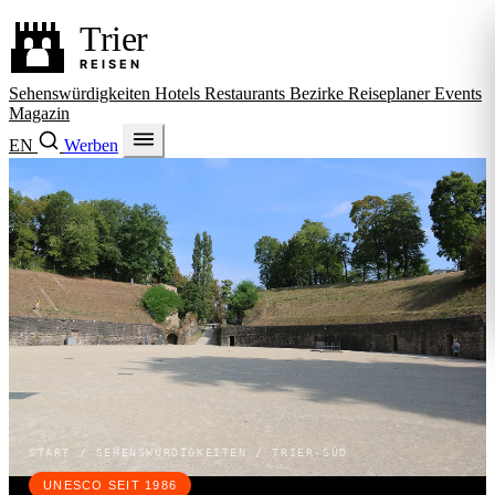
Sehenswürdigkeiten
Hotels
Restaurants
Bezirke
Reiseplaner
Events
Magazin
EN
Werben
START / SEHENSWÜRDIGKEITEN / TRIER-SÜD
UNESCO SEIT 1986